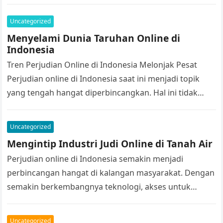
perkembangan teknologi yang semakin canggih.
Sejumlah platform judi online…
Uncategorized
Menyelami Dunia Taruhan Online di
Indonesia
Tren Perjudian Online di Indonesia Melonjak Pesat
Perjudian online di Indonesia saat ini menjadi topik
yang tengah hangat diperbincangkan. Hal ini tidak
lepas dari pesatnya perkembangan teknologi…
Uncategorized
Mengintip Industri Judi Online di Tanah Air
Perjudian online di Indonesia semakin menjadi
perbincangan hangat di kalangan masyarakat. Dengan
semakin berkembangnya teknologi, akses untuk
bermain judi secara online pun semakin mudah.
Namun, sebelum kita…
Uncategorized