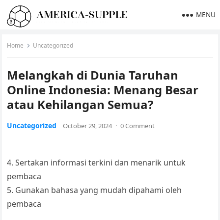
MENU
Home
Uncategorized
Melangkah di Dunia Taruhan
Online Indonesia: Menang Besar
atau Kehilangan Semua?
Uncategorized
October 29, 2024
·
0 Comment
4. Sertakan informasi terkini dan menarik untuk
pembaca
5. Gunakan bahasa yang mudah dipahami oleh
pembaca