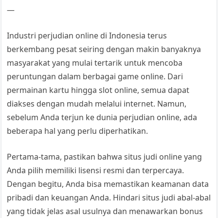
—
Industri perjudian online di Indonesia terus
berkembang pesat seiring dengan makin banyaknya
masyarakat yang mulai tertarik untuk mencoba
peruntungan dalam berbagai game online. Dari
permainan kartu hingga slot online, semua dapat
diakses dengan mudah melalui internet. Namun,
sebelum Anda terjun ke dunia perjudian online, ada
beberapa hal yang perlu diperhatikan.
Pertama-tama, pastikan bahwa situs judi online yang
Anda pilih memiliki lisensi resmi dan terpercaya.
Dengan begitu, Anda bisa memastikan keamanan data
pribadi dan keuangan Anda. Hindari situs judi abal-abal
yang tidak jelas asal usulnya dan menawarkan bonus