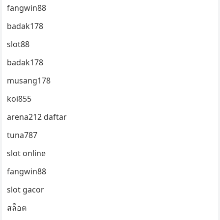
fangwin88
badak178
slot88
badak178
musang178
koi855
arena212 daftar
tuna787
slot online
fangwin88
slot gacor
สล็อต